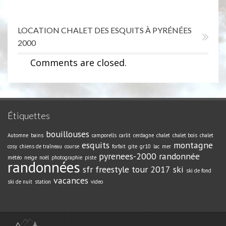
LOCATION CHALET DES ESQUITS À PYRÉNÉES
2000
Comments are closed.
Étiquettes
bouillouses
Automne
bains
camporells
carlit
cerdagne
chalet
chalet bois
chalet
esquits
montagne
cosy
chiens de traîneau
course
forfait
gite
gr10
lac
mer
pyrenees-2000
randonnée
météo
neige
noël
photographie
piste
randonnées
sfr freestyle tour 2017
ski
ski de fond
vacances
ski de nuit
station
video